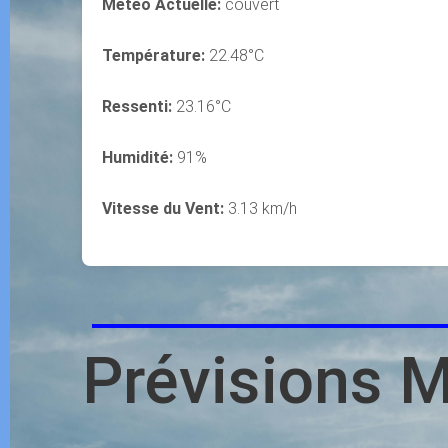
Météo Actuelle:
couvert
Température:
22.48°C
Ressenti:
23.16°C
Humidité:
91%
Vitesse du Vent:
3.13 km/h
Prévisions 