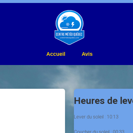
Accueil
Avis
Heures de lev
Lever du soleil :
10:13
Coucher du soleil :
00:33