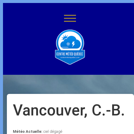
Vancouver, C.-B.
Météo Actuelle:
ciel dégagé